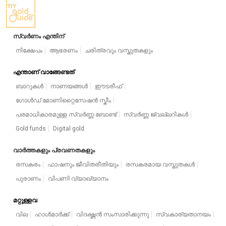
സ്വർണം എന്തിന്
നിക്ഷേപം
ആഭരണം
ചരിത്രവും വസ്തുതകളും
എന്താണ് വാങ്ങേണ്ടത്
ബാറുകൾ
നാണയങ്ങൾ
ഈടരീഫ്
ഗോൾഡ് മോണിറ്റൈസേഷൻ സ്കീം
പരമാധികാരമുള്ള സ്വർണ്ണ ബോണ്ട്
സ്വർണ്ണ ജ്വല്ലറികൾ
Gold funds
Digital gold
വാർത്തകളും പ്രവണതകളും
രസകരം
ഫാഷനും ജീവിതരീതിയും
രസകരമായ വസ്തുതകൾ
പുരാണം
വിപണി വ്യാഖ്യാനം
മറ്റുള്ളവ
വില
ഹാൾമാർക്ക്
വിദഗ്ദ്ധൻ സംസാരിക്കുന്നു
സ്വകാര്യതാനയം