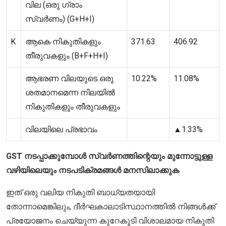
വില (ഒരു ഗ്രാം
സ്വർണം) (G+H+I)
K
ആകെ നികുതികളും
371.63
406.92
തീരുവകളും (B+F+H+I)
ആഭരണ വിലയുടെ ഒരു
10.22%
11.08%
ശതമാനമെന്ന നിലയിൽ
നികുതികളും തീരുവകളും
വിലയിലെ പ്രഭാവം
▲1.33%
GST നടപ്പാക്കുമ്പോൾ സ്വർണത്തിന്റെയും മുന്നോട്ടുള്ള
വഴിയിലെയും നടപടിക്രമങ്ങൾ മനസിലാക്കുക
ഇത് ഒരു വലിയ നികുതി ബാധ്യതയായി
തോന്നാമെങ്കിലും, ദീർഘകാലാടിസ്ഥാനത്തിൽ നിങ്ങൾക്ക്
പ്രയോജനം ചെയ്യുന്ന കുറേകൂടി വിശാലമായ നികുതി