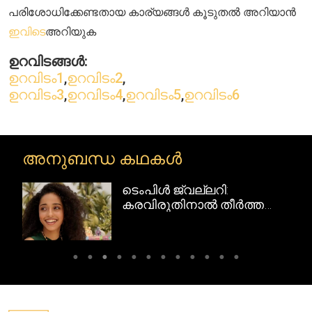
പരിശോധിക്കേണ്ടതായ കാര്യങ്ങൾ കൂടുതൽ അറിയാൻ
ഇവിടെ
അറിയുക
ഉറവിടങ്ങൾ:
ഉറവിടം1
,
ഉറവിടം2
,
ഉറവിടം3
,
ഉറവിടം4
,
ഉറവിടം5
,
ഉറവിടം6
അനുബന്ധ കഥകൾ
ടെംപിൾ ജ്വല്ലറി:
റി
കരവിരുതിനാൽ തീർത്ത
ദക്ഷിണേന്ത്യൻ
സ്വർണവിസ്മയങ്ങൾ