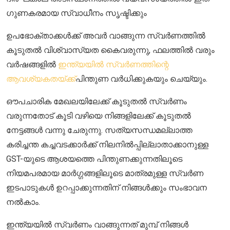
ഗുണകരമായ സ്വാധീനം സൃഷ്ടിക്കും
ഉപഭോക്താക്കൾക്ക് അവർ വാങ്ങുന്ന സ്വർണത്തിൽ
കൂടുതൽ വിശ്വാസ്യത കൈവരുന്നു, ഫലത്തിൽ വരും
വർഷങ്ങളിൽ
ഇന്ത്യയിൽ സ്വർണത്തിന്റെ
ആവശ്യകതയ്ക്ക്
പിന്തുണ വർധിക്കുകയും ചെയ്യും.
ഔപചാരിക മേഖലയിലേക്ക് കൂടുതൽ സ്വർണം
വരുന്നതോട് കൂടി വഴിയെ നിങ്ങളിലേക്ക് കൂടുതൽ
നേട്ടങ്ങൾ വന്നു ചേരുന്നു. സത്യസന്ധമല്ലാത്ത
കരിച്ചന്ത കച്ചവടക്കാർക്ക് നിലനിൽപ്പില്ലാതാക്കാനുള്ള
GST-യുടെ ആശയത്തെ പിന്തുണക്കുന്നതിലൂടെ
നിയമപരമായ മാർഗ്ഗങ്ങളിലൂടെ മാത്രമുള്ള സ്വർണ
ഇടപാടുകൾ ഉറപ്പാക്കുന്നതിന് നിങ്ങൾക്കും സംഭാവന
നൽകാം.
ഇന്ത്യയിൽ സ്വർണം വാങ്ങുന്നത് മുമ്പ് നിങ്ങൾ