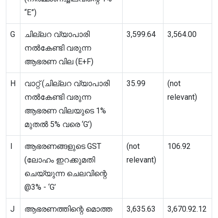
“E”)
G
ചില്ലറ വ്യാപാരി
3,599.64
3,564.00
നൽകേണ്ടി വരുന്ന
ആഭരണ വില (E+F)
H
വാറ്റ് (ചില്ലറ വ്യാപാരി
35.99
(not
നൽകേണ്ടി വരുന്ന
relevant)
ആഭരണ വിലയുടെ 1%
മുതൽ 5% വരെ ‘G’)
I
ആഭരണങ്ങളുടെ GST
(not
106.92
(ലോഹം ഇറക്കുമതി
relevant)
ചെയ്യുന്ന ചെലവിന്റെ
@3% - ‘G’
J
ആഭരണത്തിന്റെ മൊത്ത
3,635.63
3,670.92.12