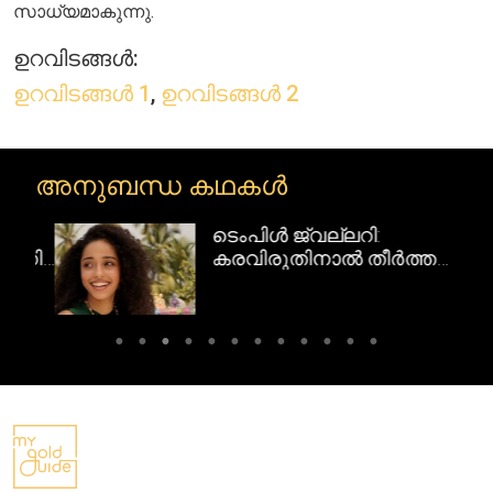
സാധ്യമാകുന്നു.
ഉറവിടങ്ങൾ:
ഉറവിടങ്ങൾ 1
,
ഉറവിടങ്ങൾ 2
അനുബന്ധ കഥകൾ
ടെംപിൾ ജ്വല്ലറി:
റി
കരവിരുതിനാൽ തീർത്ത
ദക്ഷിണേന്ത്യൻ
സ്വർണവിസ്മയങ്ങൾ