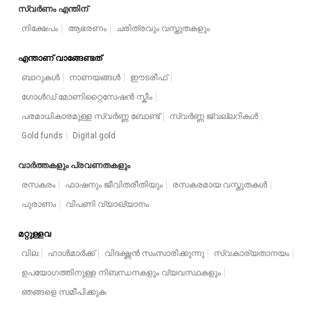
സ്വർണം എന്തിന്
നിക്ഷേപം
ആഭരണം
ചരിത്രവും വസ്തുതകളും
എന്താണ് വാങ്ങേണ്ടത്
ബാറുകൾ
നാണയങ്ങൾ
ഈടരീഫ്
ഗോൾഡ് മോണിറ്റൈസേഷൻ സ്കീം
പരമാധികാരമുള്ള സ്വർണ്ണ ബോണ്ട്
സ്വർണ്ണ ജ്വല്ലറികൾ
Gold funds
Digital gold
വാർത്തകളും പ്രവണതകളും
രസകരം
ഫാഷനും ജീവിതരീതിയും
രസകരമായ വസ്തുതകൾ
പുരാണം
വിപണി വ്യാഖ്യാനം
മറ്റുള്ളവ
വില
ഹാൾമാർക്ക്
വിദഗ്ദ്ധൻ സംസാരിക്കുന്നു
സ്വകാര്യതാനയം
ഉപയോഗത്തിനുള്ള നിബന്ധനകളും വ്യവസ്ഥകളും
ഞങ്ങളെ സമീപിക്കുക