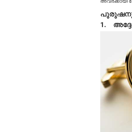
അവർക്കായി ഷോ
പുരുഷനു 
1. അദ്ദ