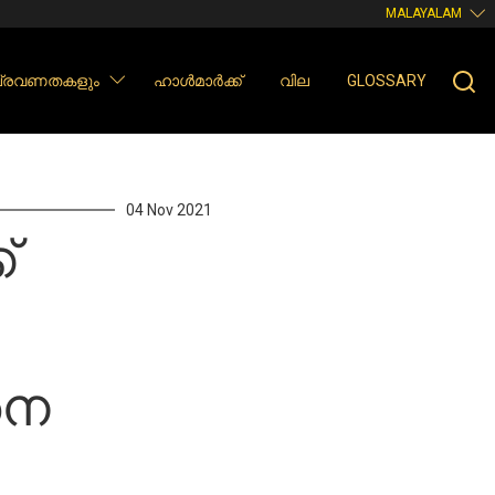
MALAYALAM
 പ്രവണതകളും
ഹാൾമാർക്ക്
വില
GLOSSARY
?
04 Nov 2021
്
നെ