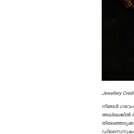
Jewellery Credi
നിങ്ങൾ ഗവേഷ
അല്ലെങ്കിൽ 
തിരഞ്ഞെടുക്
ഡിസൈനുകൾ 