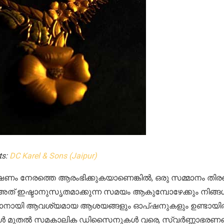
ts:
DC Karel & Sons (Jaipur)
ണം നേരത്തെ ആരംഭിക്കുകയാണെങ്കിൽ, ഒരു സമ്മാനം തിരഞ്
അത് ഇഷ്ടാനുസൃതമാക്കുന്ന സമയം ആകുമ്പോഴേക്കും നിങ്ങൾ
കാനായി ആവശ്യമായ ആശയങ്ങളും ഓപ്ഷനുകളും ഉണ്ടായിരി
മുതൽ സമകാലിക ഡിസൈനുകൾ വരെ, സ്വർണ്ണാഭരണങ്ങ