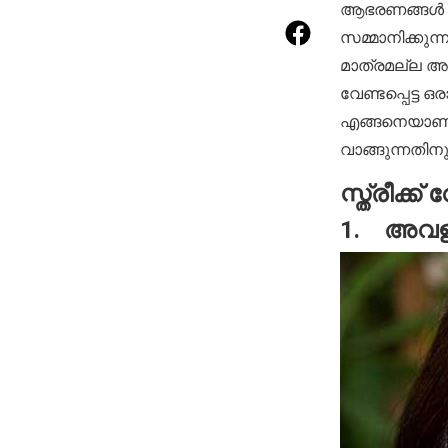
ആഭരണങ്ങൾ തി
സമ്മാനിക്കുന
മാത്രമല്ല അത
വേണ്ടപ്പെട്ട
എങ്ങനെയാണ് മ
വാങ്ങുന്നതിന
സ്ത്രീക്ക് 
1. അവളുട