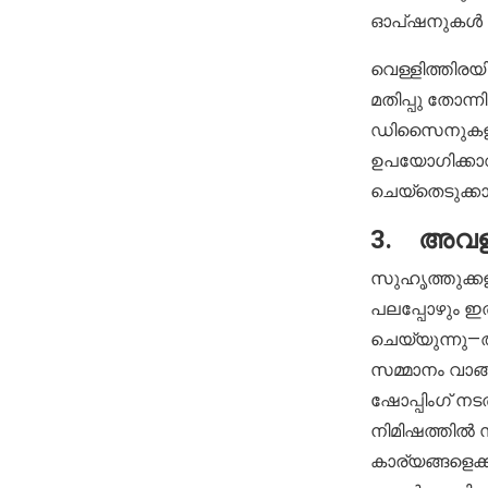
ഓപ്ഷനുകൾ പിന
വെള്ളിത്തിര
മതിപ്പു തോന്
ഡിസൈനുകളിലു
ഉപയോഗിക്കാവ
ചെയ്തെടുക്കാ
3. അവളു
സുഹൃത്തുക്കള
പലപ്പോഴും ഇത്
ചെയ്യുന്നു—അ
സമ്മാനം വാങ
ഷോപ്പിംഗ് നട
നിമിഷത്തിൽ സഹ
കാര്യങ്ങളെക്