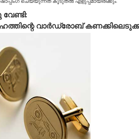
പ്പിംഗ് ചെയ്യുന്നത് കൂടുതൽ എളുപ്പമായിരിക്കും.
വേണ്ടി:
േഹത്തിന്റെ വാർഡ്രോബ് കണക്കിലെടുക്