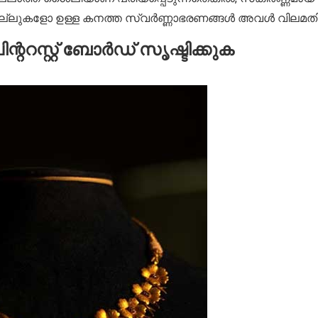
്ലുകളോ ഉള്ള കനത്ത സ്വർണ്ണാഭരണങ്ങൾ അവൾ വിലമതിച്ച
ന്ററസ്റ്റ് ബോർഡ് സൃഷ്ടിക്കുക