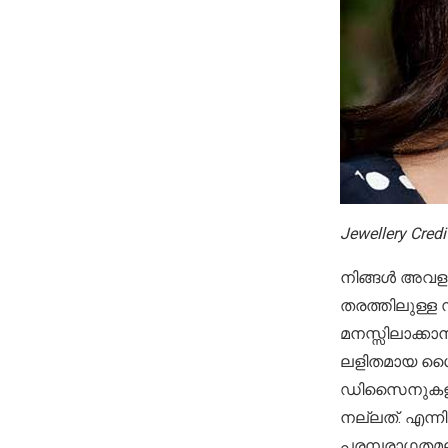
Jewellery Cred
നിങ്ങൾ അവളുടെ
തരത്തിലുള്ള
മനസ്സിലാക്ക
ലളിതമായ ശൈല
ഡിസൈനുകളും 
നല്ലത്. എന
പരമ്പരാഗതമല