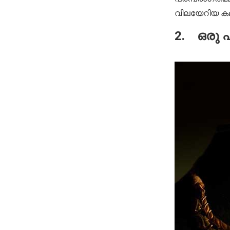
വിലയേറിയ കല
2. ഒരു പി