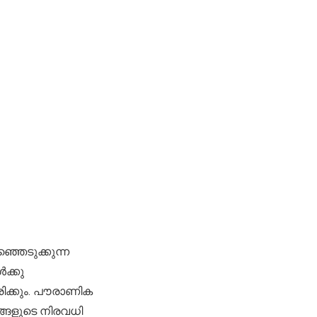
ഞെടുക്കുന്ന
ക്കു
ക്കും. പൗരാണിക
ളുടെ നിരവധി