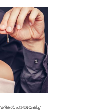
സറികൾ, പ്രത്യേകിച്ച്