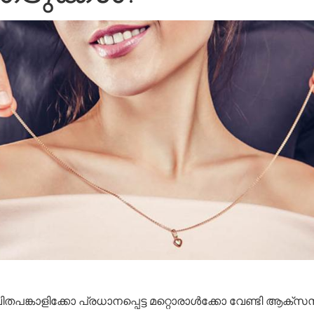
വിതപങ്കാളിക്കോ പ്രധാനപ്പെട്ട മറ്റൊരാൾക്കോ വേണ്ടി ആക്സ