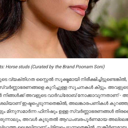
its: Horse studs (Curated by the Brand Poonam Soni)
 വ്യക്തിഗത സ്റ്റൈൽ സൂക്ഷ്മമായി നിരീക്ഷിച്ചിട്ടുണ്ടെങ്കിൽ
 സ്വർണ്ണാഭരണങ്ങളെ കുറിച്ചുള്ള സൂചനകൾ കിട്ടും. അവളു
ാൻ നിങ്ങൾക്ക് അവളുടെ വാർഡ്രോബ് നോക്കാവുന്നതാണ് -
ിയാണ് ഇഷ്ടപ്പെടുന്നതെങ്കിൽ, അലങ്കാരപണികൾ കുറഞ്ഞ
മിനുസമാർന്ന ഫിനിഷും ഉള്ള സ്വർണ്ണാഭരണങ്ങൾ തിരഞ്ഞെട
്നിരുന്നാലും, അവൾ കൂടുതൽ ആഡംബരപൂർണമായ അല്ലെങ്
്ലാത്ത ശൈലിയാണ് പ്രിയപ്പെടുന്നതെങ്കിൽ, സങ്കീർണ്