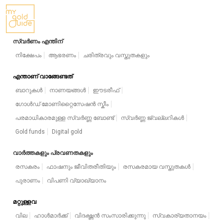
സ്വർണം എന്തിന്
നിക്ഷേപം
ആഭരണം
ചരിത്രവും വസ്തുതകളും
എന്താണ് വാങ്ങേണ്ടത്
ബാറുകൾ
നാണയങ്ങൾ
ഈടരീഫ്
ഗോൾഡ് മോണിറ്റൈസേഷൻ സ്കീം
പരമാധികാരമുള്ള സ്വർണ്ണ ബോണ്ട്
സ്വർണ്ണ ജ്വല്ലറികൾ
Gold funds
Digital gold
വാർത്തകളും പ്രവണതകളും
രസകരം
ഫാഷനും ജീവിതരീതിയും
രസകരമായ വസ്തുതകൾ
പുരാണം
വിപണി വ്യാഖ്യാനം
മറ്റുള്ളവ
വില
ഹാൾമാർക്ക്
വിദഗ്ദ്ധൻ സംസാരിക്കുന്നു
സ്വകാര്യതാനയം