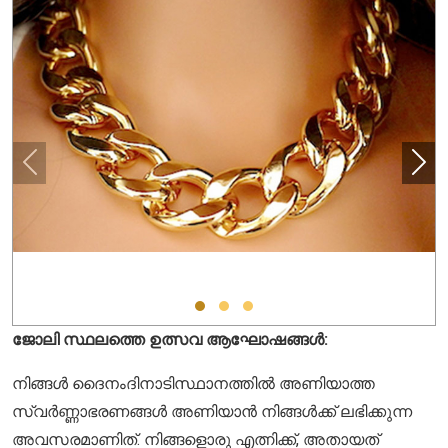
ജോലി സ്ഥലത്തെ ഉത്സവ ആഘോഷങ്ങൾ:
നിങ്ങൾ ദൈനംദിനാടിസ്ഥാനത്തിൽ അണിയാത്ത
സ്വർണ്ണാഭരണങ്ങൾ അണിയാൻ നിങ്ങൾക്ക് ലഭിക്കുന്ന
അവസരമാണിത്. നിങ്ങളൊരു എത്നിക്ക്, അതായത്