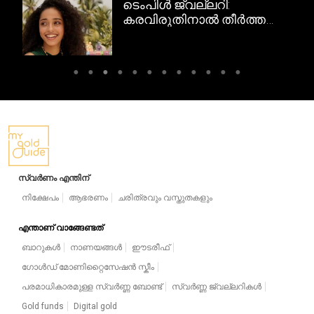
ടെംപിൾ ജ്വല്ലറി:
റി
കരവിരുതിനാൽ തീർത്ത
ദക്ഷിണേന്ത്യൻ
സ്വർണവിസ്മയങ്ങൾ
സ്വർണം എന്തിന്
നിക്ഷേപം
ആഭരണം
ചരിത്രവും വസ്തുതകളും
എന്താണ് വാങ്ങേണ്ടത്
ബാറുകൾ
നാണയങ്ങൾ
ഈടരീഫ്
ഗോൾഡ് മോണിറ്റൈസേഷൻ സ്കീം
പരമാധികാരമുള്ള സ്വർണ്ണ ബോണ്ട്
സ്വർണ്ണ ജ്വല്ലറികൾ
Gold funds
Digital gold